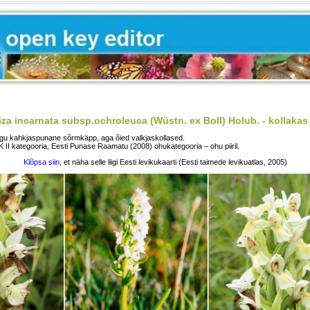
iza incarnata subsp.ochroleuca (Wüstn. ex Boll) Holub. - kollaka
gu kahkjaspunane sõrmkäpp, aga õied valkjaskollased.
K II kategooria, Eesti Punase Raamatu (2008) ohukategooria – ohu piiril.
Klõpsa siin
, et näha selle liigi Eesti levikukaarti (Eesti taimede levikuatlas, 2005)