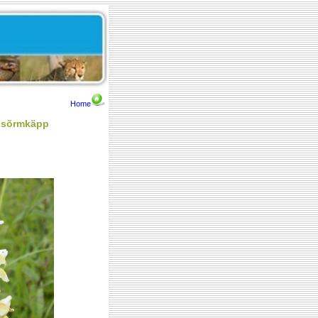
Home
s sõrmkäpp