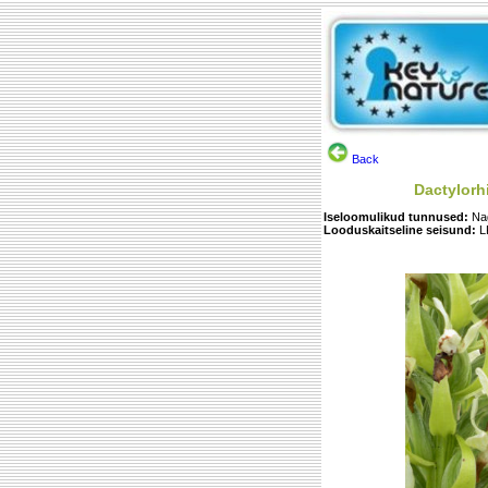
Back
Dactylorh
Iseloomulikud tunnused:
Na
Looduskaitseline seisund:
L