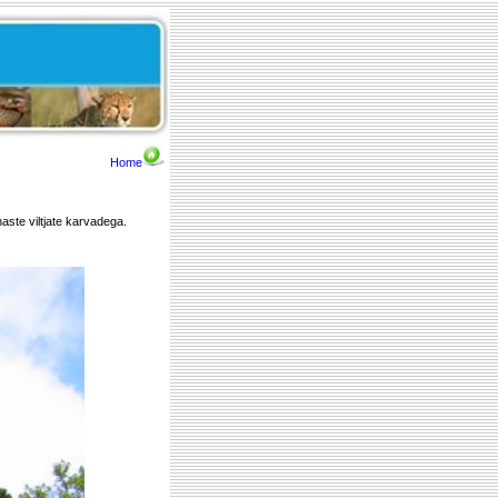
Home
ste viltjate karvadega.