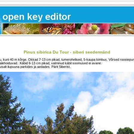
Pinus sibirica Du Tour - siberi seedermänd
u, kuni 40 m kõrge. Okkad 7-13 cm pikad, tumerohelised, 5-kaupa kimbus. Võrsed roostepuna
lehoiduvad. Käbid 6-13 cm pikad, valminud käbil soomused ei avane.
usalt ilupuuna parkides ja aedades. Pärit Siberist.