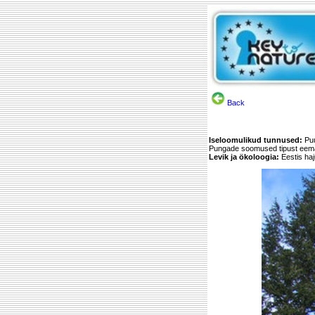
Back
Iseloomulikud tunnused:
Pu
Pungade soomused tipust eema
Levik ja ökoloogia:
Eestis haj