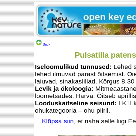
Back
Pulsatilla patens 
Iseloomulikud tunnused:
Lehed s
lehed ilmuvad pärast õitsemist. Õied
laiuvad, sinakaslillad. Kõrgus 8-30
Levik ja ökoloogia:
Mitmeaastane.
loometsades. Harva. Õitseb aprillis
Looduskaitseline seisund:
LK II
ohukategooria – ohu piiril.
Klõpsa siin
, et näha selle liigi E