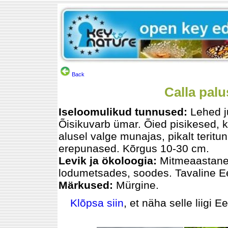
Back
Calla palu
Iseloomulikud tunnused:
Lehed j
Õisikuvarb ümar. Õied pisikesed, k
alusel valge munajas, pikalt teritu
erepunased. Kõrgus 10-30 cm.
Levik ja ökoloogia:
Mitmeaastane. 
lodumetsades, soodes. Tavaline Ee
Märkused:
Mürgine.
Klõpsa siin
, et näha selle liigi E