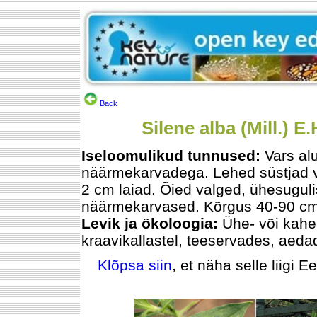
Back
Silene alba (Mill.) 
Iseloomulikud tunnused:
Vars al
näärmekarvadega. Lehed süstjad või
2 cm laiad. Õied valged, ühesuguli
näärmekarvased. Kõrgus 40-90 cm
Levik ja ökoloogia:
Ühe- või kahea
kraavikallastel, teeservades, aeda
Klõpsa siin
, et näha selle liigi E