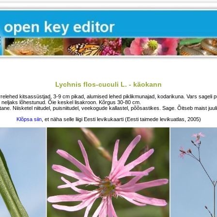
Lychnis flos-cuculi L. - käokann
relehed kitsassüstjad, 3-9 cm pikad, alumised lehed piklikmunajad, kodarikuna. Vars sageli 
neljaks lõhestunud. Õie keskel lisakroon. Kõrgus 30-80 cm.
ne. Niisketel niitudel, puisniitudel, veekogude kallastel, põõsastikes. Sage. Õitseb maist juul
Klõpsa siin
, et näha selle liigi Eesti levikukaarti (Eesti taimede levikuatlas, 2005)