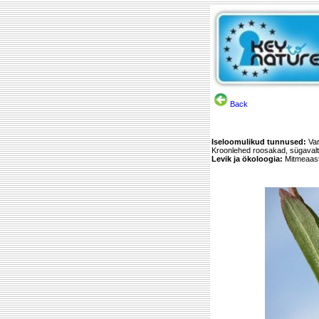
Back
Iseloomulikud tunnused:
Var
Kroonlehed roosakad, sügavalt 
Levik ja ökoloogia:
Mitmeaasta