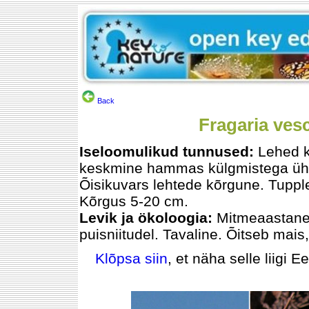
Back
Fragaria ves
Iseloomulikud tunnused:
Lehed k
keskmine hammas külgmistega ühe
Õisikuvars lehtede kõrgune. Tupple
Kõrgus 5-20 cm.
Levik ja ökoloogia:
Mitmeaastane.
puisniitudel. Tavaline. Õitseb mais,
Klõpsa siin
, et näha selle liigi E