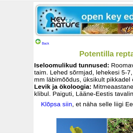
Back
Potentilla rep
Iseloomulikud tunnused:
Roomava
taim. Lehed sõrmjad, lehekesi 5-7
mm läbimõõdus, üksikult pikkadel 
Levik ja ökoloogia:
Mitmeaastane.
klibul. Paiguti, Lääne-Eestis tavali
Klõpsa siin
, et näha selle liigi E