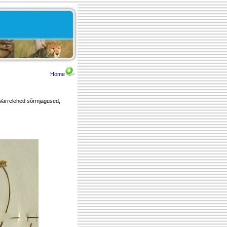
Home
. Varrelehed sõrmjagused,