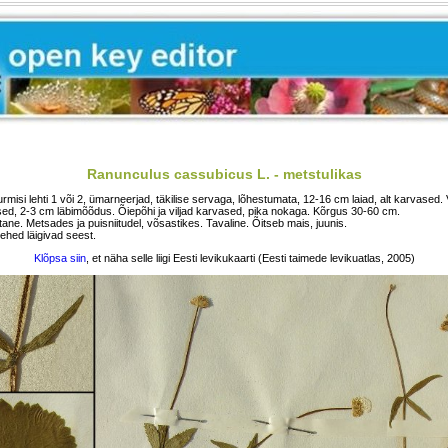
Ranunculus cassubicus L. - metstulikas
rmisi lehti 1 või 2, ümarneerjad, täkilise servaga, lõhestumata, 12-16 cm laiad, alt karvased
ed, 2-3 cm läbimõõdus. Õiepõhi ja viljad karvased, pika nokaga. Kõrgus 30-60 cm.
ane. Metsades ja puisniitudel, võsastikes. Tavaline. Õitseb mais, juunis.
lehed läigivad seest.
Klõpsa siin
, et näha selle liigi Eesti levikukaarti (Eesti taimede levikuatlas, 2005)