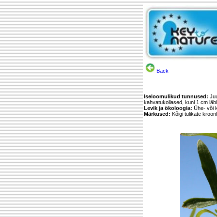
Back
Iseloomulikud tunnused:
Juu
kahvatukollased, kuni 1 cm läb
Levik ja ökoloogia:
Ühe- või k
Märkused:
Kõigi tulikate kroon