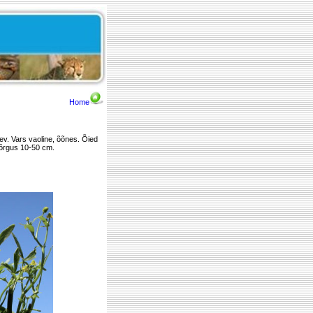
Home
ev. Vars vaoline, õõnes. Õied
Kõrgus 10-50 cm.