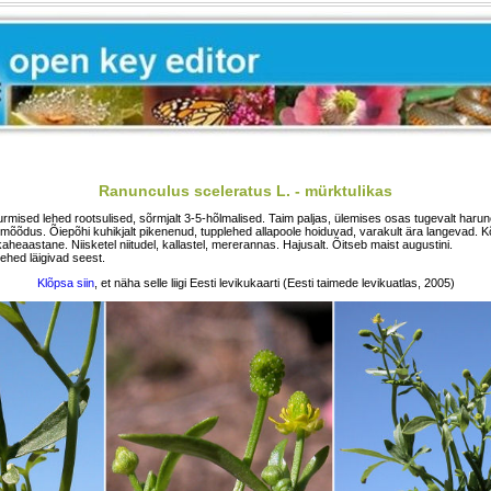
Ranunculus sceleratus L. - mürktulikas
rmised lehed rootsulised, sõrmjalt 3-5-hõlmalised. Taim paljas, ülemises osas tugevalt harun
imõõdus. Õiepõhi kuhikjalt pikenenud, tupplehed allapoole hoiduvad, varakult ära langevad. 
aheaastane. Niisketel niitudel, kallastel, mererannas. Hajusalt. Õitseb maist augustini.
lehed läigivad seest.
Klõpsa siin
, et näha selle liigi Eesti levikukaarti (Eesti taimede levikuatlas, 2005)