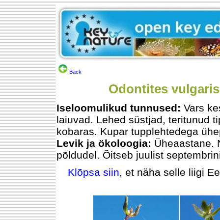
Back
Odontites vulgaris
Iseloomulikud tunnused:
Vars ke
laiuvad. Lehed süstjad, teritunud 
kobaras. Kupar tupplehtedega ühe
Levik ja ökoloogia:
Üheaastane. N
põldudel. Õitseb juulist septembrini
Klõpsa siin
, et näha selle liigi E