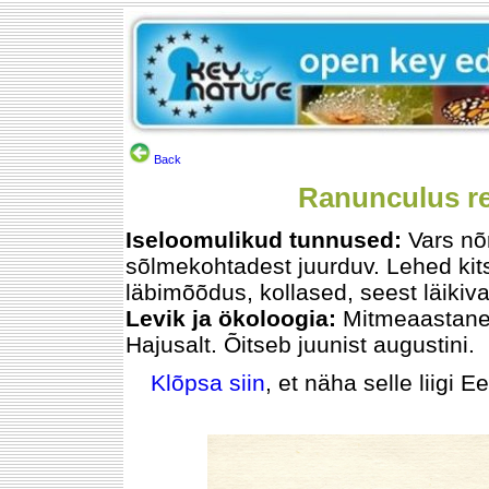
Back
Ranunculus rep
Iseloomulikud tunnused:
Vars nõ
sõlmekohtadest juurduv. Lehed kit
läbimõõdus, kollased, seest läikiv
Levik ja ökoloogia:
Mitmeaastane. 
Hajusalt. Õitseb juunist augustini.
Klõpsa siin
, et näha selle liigi E