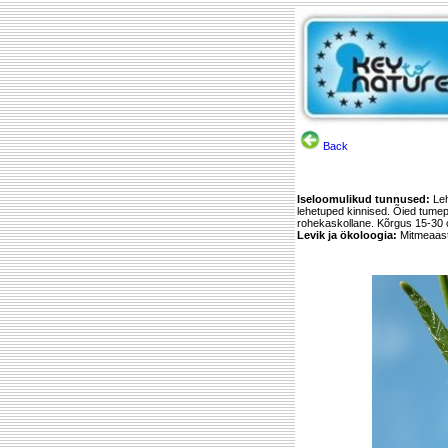
Back
Iseloomulikud tunnused:
Le
lehetuped kinnised. Õied tumep
rohekaskollane. Kõrgus 15-30
Levik ja ökoloogia:
Mitmeaast