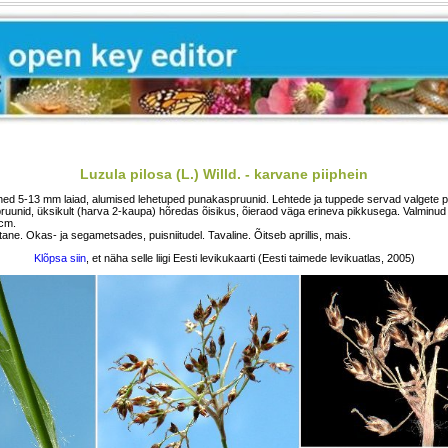
Luzula pilosa (L.) Willd. - karvane piiphein
hed 5-13 mm laiad, alumised lehetuped punakaspruunid. Lehtede ja tuppede servad valgete 
ruunid, üksikult (harva 2-kaupa) hõredas õisikus, õieraod väga erineva pikkusega. Valminud 
 cm.
ane. Okas- ja segametsades, puisniitudel. Tavaline. Õitseb aprillis, mais.
Klõpsa siin
, et näha selle liigi Eesti levikukaarti (Eesti taimede levikuatlas, 2005)