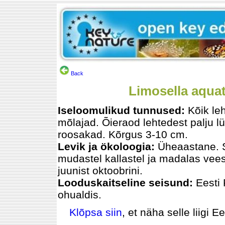
Back
Limosella aquatic
Iseloomulikud tunnused:
Kõik le
mõlajad. Õieraod lehtedest palju l
roosakad. Kõrgus 3-10 cm.
Levik ja ökoloogia:
Üheaastane. 
mudastel kallastel ja madalas vee
juunist oktoobrini.
Looduskaitseline seisund:
Eesti
ohualdis.
Klõpsa siin
, et näha selle liigi E