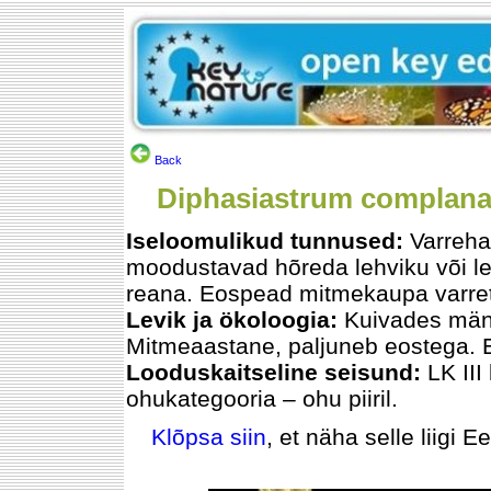
Back
Diphasiastrum complanat
Iseloomulikud tunnused:
Varreha
moodustavad hõreda lehviku või le
reana. Eospead mitmekaupa varreta
Levik ja ökoloogia:
Kuivades männ
Mitmeaastane, paljuneb eostega. E
Looduskaitseline seisund:
LK II
ohukategooria – ohu piiril.
Klõpsa siin
, et näha selle liigi E