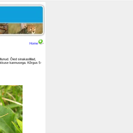
Home
lunud. Õied sinakaslillad,
 pikkuse kannusega. Kõrgus 5-