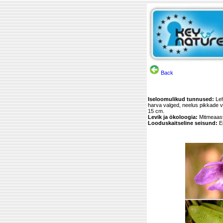
Back
Iseloomulikud tunnused:
Leh
harva valged, neelus pikkade v
15 cm.
Levik ja ökoloogia:
Mitmeaastan
Looduskaitseline seisund:
Ee