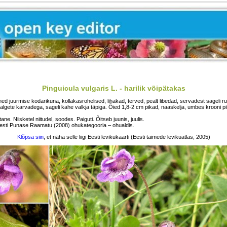
Pinguicula vulgaris L. - harilik võipätakas
ed juurmise kodarikuna, kollakasrohelised, lihakad, terved, pealt libedad, servadest sageli rul
algete karvadega, sageli kahe valkja täpiga. Õied 1,8-2 cm pikad, naaskelja, umbes krooni
e. Niisketel niitudel, soodes. Paiguti. Õitseb juunis, juulis.
sti Punase Raamatu (2008) ohukategooria – ohualdis.
Klõpsa siin
, et näha selle liigi Eesti levikukaarti (Eesti taimede levikuatlas, 2005)