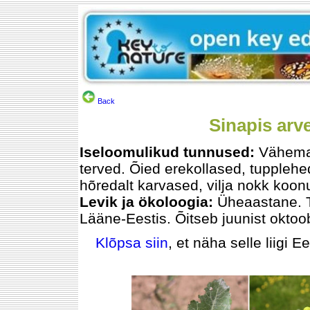
Back
Sinapis arve
Iseloomulikud tunnused:
Vähemal
terved. Õied erekollased, tupplehe
hõredalt karvased, vilja nokk koon
Levik ja ökoloogia:
Üheaastane. T
Lääne-Eestis. Õitseb juunist oktoob
Klõpsa siin
, et näha selle liigi E