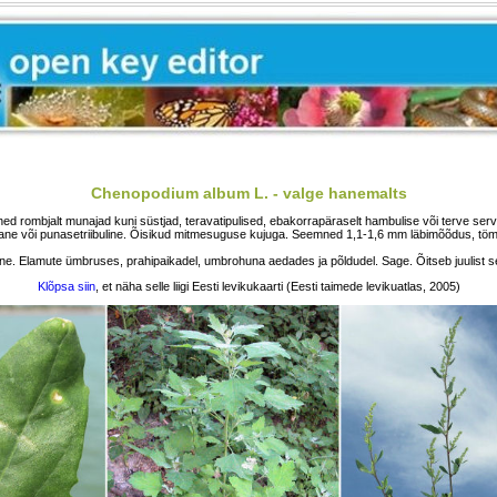
Chenopodium album L. - valge hanemalts
ed rombjalt munajad kuni süstjad, teravatipulised, ebakorrapäraselt hambulise või terve serv
nane või punasetriibuline. Õisikud mitmesuguse kujuga. Seemned 1,1-1,6 mm läbimõõdus, töm
e. Elamute ümbruses, prahipaikadel, umbrohuna aedades ja põldudel. Sage. Õitseb juulist s
Klõpsa siin
, et näha selle liigi Eesti levikukaarti (Eesti taimede levikuatlas, 2005)