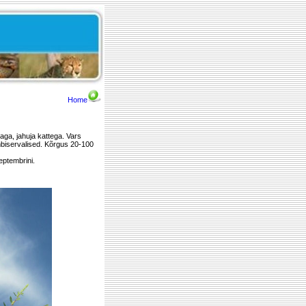
Home
aga, jahuja kattega. Vars
biservalised. Kõrgus 20-100
eptembrini.