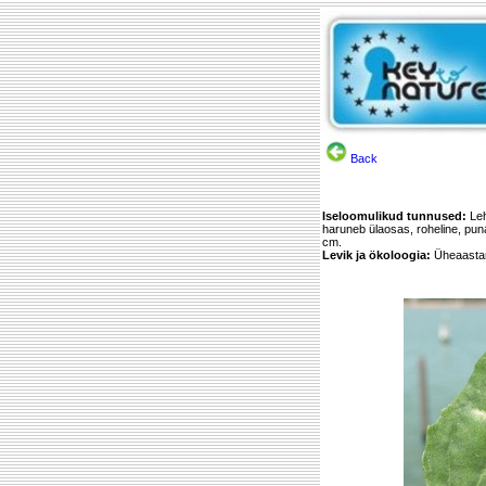
Back
Iseloomulikud tunnused:
Leh
haruneb ülaosas, roheline, pu
cm.
Levik ja ökoloogia:
Üheaastan