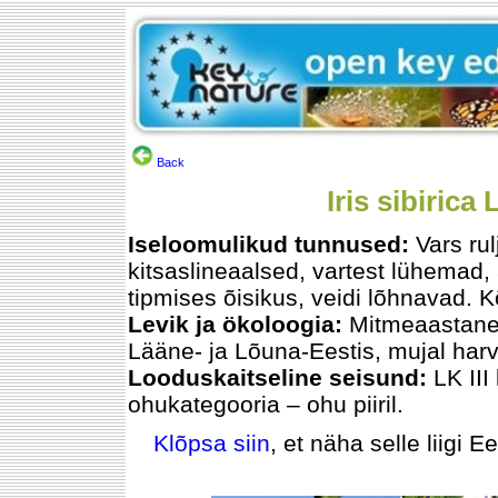
Back
Iris sibirica
Iseloomulikud tunnused:
Vars ru
kitsaslineaalsed, vartest lühemad,
tipmises õisikus, veidi lõhnavad. 
Levik ja ökoloogia:
Mitmeaastane. 
Lääne- ja Lõuna-Eestis, mujal harva
Looduskaitseline seisund:
LK II
ohukategooria – ohu piiril.
Klõpsa siin
, et näha selle liigi E