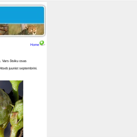
Home
. Vars õisiku osas
tseb juunist septembrini.