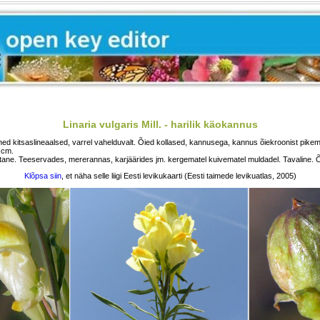
Linaria vulgaris Mill. - harilik käokannus
ed kitsaslineaalsed, varrel vahelduvalt. Õied kollased, kannusega, kannus õiekroonist pikem
 cm.
ne. Teeservades, mererannas, karjäärides jm. kergematel kuivematel muldadel. Tavaline. Õi
Klõpsa siin
, et näha selle liigi Eesti levikukaarti (Eesti taimede levikuatlas, 2005)