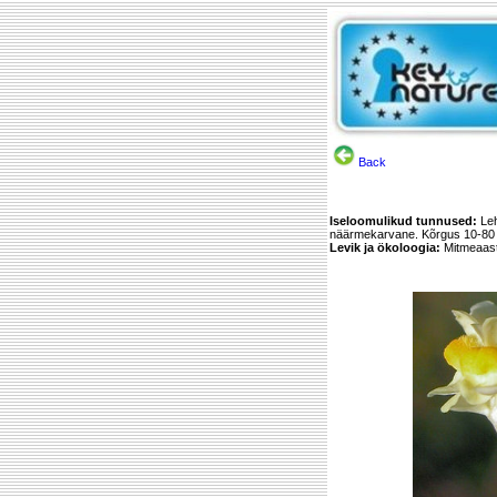
Back
Iseloomulikud tunnused:
Leh
näärmekarvane. Kõrgus 10-80
Levik ja ökoloogia:
Mitmeaasta