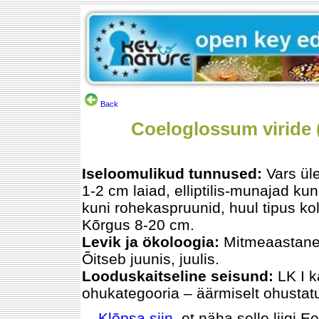
Back
Coeloglossum viride (
Iseloomulikud tunnused:
Vars üle
1-2 cm laiad, elliptilis-munajad ku
kuni rohekaspruunid, huul tipus k
Kõrgus 8-20 cm.
Levik ja ökoloogia:
Mitmeaastane.
Õitseb juunis, juulis.
Looduskaitseline seisund:
LK I 
ohukategooria – äärmiselt ohustat
Klõpsa siin
, et näha selle liigi E